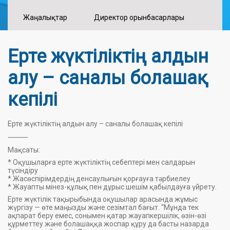
Жаңалықтар
Директор орынбасарлары
Ерте жүктіліктің алдын
алу – саналы болашақ
кепілі
Ерте жүктіліктің алдын алу – саналы болашақ кепілі
⸻
Мақсаты:
* Оқушыларға ерте жүктіліктің себептері мен салдарын
түсіндіру
* Жасөспірімдердің денсаулығын қорғауға тәрбиелеу
* Жауапты мінез-құлық пен дұрыс шешім қабылдауға үйрету.
Ерте жүктілік тақырыбында оқушылар арасында жұмыс
жүргізу — өте маңызды және сезімтал бағыт. “Мұнда тек
ақпарат беру емес, сонымен қатар жауапкершілік, өзін-өзі
құрметтеу және болашаққа жоспар құру да басты назарда