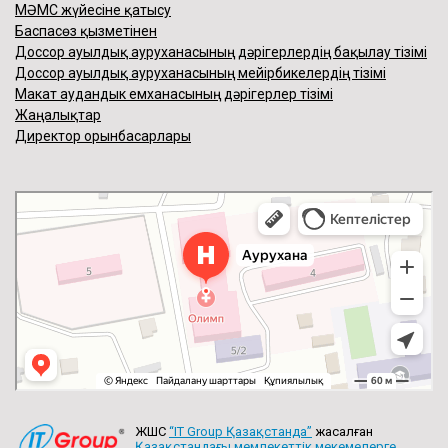
МӘМС жүйесіне қатысу
Баспасөз қызметінен
Доссор ауылдық ауруханасының дәрігерлердің бақылау тізімі
Доссор ауылдық ауруханасының мейірбикелердің тізімі
Макат аудандык емханасының дәрігерлер тізімі
Жаңалықтар
Директор орынбасарлары
ЖШС
“IT Group Қазақстанда”
жасалған
Қазақстандағы мемлекеттік мекемелерге