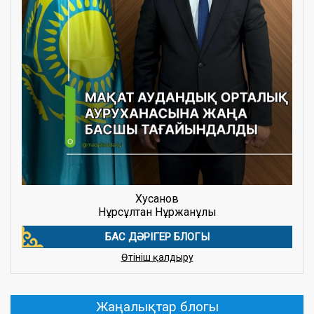
07.07.2026
Жария талқылаудың анонсы
Хусанов
Нұрсұлтан Нұржанұлы
(more…) ...
Толығырақ ...
БАС ДӘРІГЕР БЛОГЫ
Өтініш қалдыру
29.06.2026
Комплеанс
Жаңалықтар блогы
...