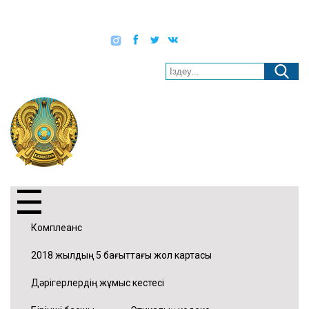
Қаз
Рус
Eng
Әлеуметтік желілер:
Нашар көретіндерге арналған нұсқа
“МАҚАТ АУДАНДЫҚ
АУРУХАНАСЫ” ШЖҚ
КМК
07.08.2026 04:17
Комплеанс
2018 жылдың 5 бағыттағы жол картасы
Дәрігерлердің жұмыс кестесі