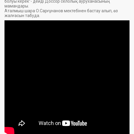
болуы керек”- дейді Доссор селолық ауруханасының
мамандары.
Аталмыш шара О.Сарғұнанов мектебінен бастау алып, өз
жалғасын табуда.