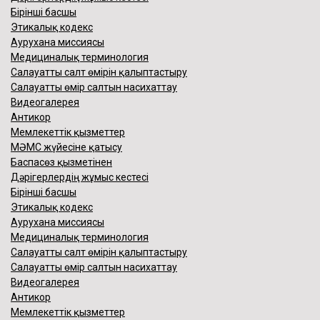
Толығырақ ...
Бірінші басшы
Этикалық кодекс
Аурухана миссиясы
Медициналық терминология
Салауатты салт өмірін қалыптастыру
Салауатты өмір салтын насихаттау
Видеогалерея
Антикор
Мемлекеттік қызметтер
МӘМС жүйесіне қатысу
Баспасөз қызметінен
Дәрігерлердің жұмыс кестесі
Бірінші басшы
Этикалық кодекс
Аурухана миссиясы
Медициналық терминология
Салауатты салт өмірін қалыптастыру
Салауатты өмір салтын насихаттау
Видеогалерея
Антикор
Мемлекеттік қызметтер