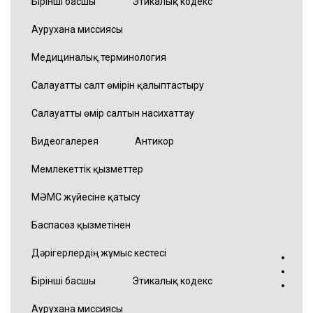
Бірінші басшы
Этикалық кодекс
Аурухана миссиясы
Медициналық терминология
Салауатты салт өмірін қалыптастыру
Салауатты өмір салтын насихаттау
Видеогалерея
Антикор
Мемлекеттік қызметтер
МӘМС жүйесіне қатысу
Баспасөз қызметінен
Дәрігерлердің жұмыс кестесі
•
•
Бірінші басшы
Этикалық кодекс
•
Аурухана миссиясы