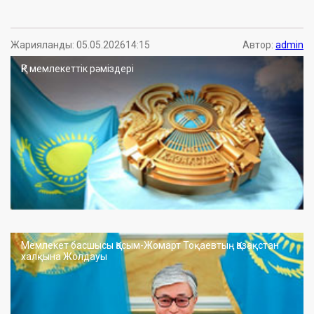
Жарияланды: 05.05.202614:15
Автор:
admin
ҚР мемлекеттік рәміздері
Мемлекет басшысы Қасым-Жомарт Тоқаевтың Қазақстан
халқына Жолдауы