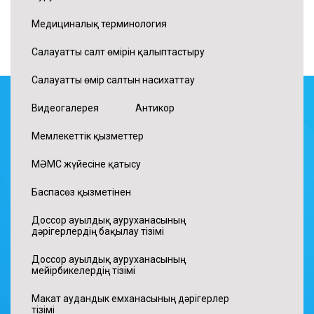
Медициналық терминология
Салауатты салт өмірін қалыптастыру
Салауатты өмір салтын насихаттау
Видеогалерея
Антикор
Мемлекеттік қызметтер
МӘМС жүйесіне қатысу
Баспасөз қызметінен
Доссор ауылдық ауруханасының
дәрігерлердің бақылау тізімі
Доссор ауылдық ауруханасының
мейірбикелердің тізімі
Макат аудандык емханасының дәрігерлер
тізімі