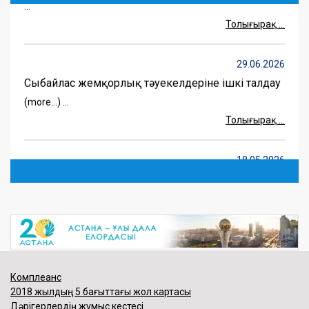
Толығырақ ...
29.06.2026
Сыбайлас жемқорлық тәуекелдеріне ішкі талдау
(more…) ...
Толығырақ ...
18.05.2026
АЗАМАТ-ДЕНСАУЛЫҒЫ БАСТЫ ҚҰНДЫЛЫҚ!
(more…) ...
Толығырақ ...
18.05.2026
Денсаулық сақтау жүйесіндегі жаңа
Комплеанс
мүмкіндіктер туралы түсіндірілді
2018 жылдың 5 бағыттағы жол картасы
(more…) ...
Дәрігерлердің жұмыс кестесі