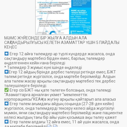
МӘМС ЖҮЙЕСІНДЕ БІР ЖЫЛҒА АЛДЫН АЛА
САҚТАНДЫРЫЛҒЫСЫ КЕЛЕТІН АЗАМАТТАР ҮШІН 5 ПАЙДАЛЫ
КЕҢЕС
Егер 12 айға төлемдер әр түрлі күндерде жасалса, онда
сақтандыру мәртебесі бірден емес, барлық төлемдер
өңделгеннен кейін ғана беріледі
* Төлемдер 3 жұмыс күні ішінде өңделеді
Егер 12 айдың бірінде дербес төлеуші ретінде емес, БЖТ
төлемі ретінде жүргізілсе, онда мәртебе берілмейді. Алдын
ала төлем жасау арқылы сақтандыру мәртебесі тек дербес
төлеушілерге беріледі.
Егер сіз БЖТ-ны қате төлеген болсаңыз, онда төлемді
“Азаматтарға арналған үкімет “мемлекеттік
корпорациясы”КЕАҚ-ға жүгіну арқылы қайтарып ала аласыз
Егер төлем ағымдағы айдың соңында (27-28-ден кейін)
жүргізілсе, онда төлемдерді тексеру келесі айда жүргізілуі
мүмкін, яғни сақтандыру мәртебесі берілмейді және пациентке
келесі жылдың тағы бір айы үшін қосымша ақы төлеу қажет
Егер төлем алдағы 12 айға емес, 11 ай үшін жасалса, онда
да мәртебе берілмейді