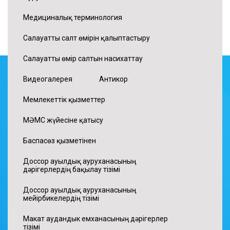
Медициналық терминология
Салауатты салт өмірін қалыптастыру
Салауатты өмір салтын насихаттау
Видеогалерея
Антикор
Мемлекеттік қызметтер
МӘМС жүйесіне қатысу
Баспасөз қызметінен
Доссор ауылдық ауруханасының
дәрігерлердің бақылау тізімі
Доссор ауылдық ауруханасының
мейірбикелердің тізімі
Макат аудандык емханасының дәрігерлер
тізімі