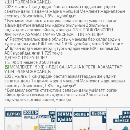
ҮШІН ТӨЛЕМ ЖАСАЙДЫ
2023 жылғы 1 қаңтардан бастап азаматтардың жеңілдікті
санатындағы 1 адамға жарна мөлшері Мемлекет жарналарын
есептеу объектісінің 1,8% -. құрайды*
* Бұл мемлекеттік статистика саласындағы уәкілетті орган
айқындайтын ағымдағы қаржы жылының 2 жылының
алдындағы орташа айлық жалақы. ӨЗІН-ӨЗІ ЖҰМЫСПЕН
ҚАМТЫҒАН АЗАМАТТАР НЕМЕСЕ БЖТ ТӨЛЕУШІЛЕР
Республикалық және облыстық маңызы бар қалалардың
тұрғындары үшін БЖТ көлемі 1 АЕК құрайды, яғни 3 450 теңге
Қалған елді мекендердің тұрғындары үшін БЖТ көлемі 0,5
АЕК құрайды, яғни 1 725 теңге
ДЕРБЕС ТӨЛЕУШІЛЕР
1 ЕТЖ 5% немесе 3 500 теңге
МЕМЛЕКЕТ 15 ЖЕҢІЛДІК САНАТЫНА КІРЕТІН АЗАМАТТАР
ҮШІН ТӨЛЕМ ЖАСАЙДЫ
2023 жылғы 1 қаңтардан бастап азаматтардың жеңілдікті
санатындағы 1 адамға жарна мөлшері Мемлекет жарналарын
есептеу объектісінің 1,8% -. құрайды*
* Бұл мемлекеттік статистика саласындағы уәкілетті орган
айқындайтын ағымдағы қаржы жылының 2 жылының
алдындағы орташа айлық жалақы.