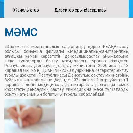
Жаңалықтар
Директор орынбасарлары
МӘМС
«Әлеуметтік медициналық сақтандыру қоры» КЕАҚ Атырау
облысы бойынша филиалы «Медициналық-санитариялық
алғашқы көмек көрсететін денсаулықсақтау ұйымдарына
жеке тұлғаларды бекіту қағидалары туралы» Қазақстан
Республикасы Денсаулық сақтау министрінің 2020 жылғы 13
қарашадағы No ҚР ДСМ-194/2020 бұйрығына өзгерістер енгізу
туралы Қазақстан Республикасы Денсаулық сақтау министрінің
бұйрығының жобасы шеңберінде 2024 жылғы 1 қыркүйектен 1
қарашаға дейін медициналық-санитариялық алғашқы көмек
көрсететін денсаулық сақтау ұйымдарына жеке тұлғаларды
бекіту науқанының болатыны туралы хабарлайды!