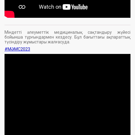
Міндетті әлеуметтік медициналық сақтандыру жүйесі
бойынша тұрғындармен кездесу. Бұл бағыттағы ақпараттық
түсіндіру жұмыстары жалғасуда.
#МӘМС2023