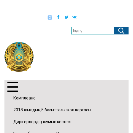
Қаз
Рус
Eng
Әлеуметтік желілер:
Нашар көретіндерге арналған нұсқа
“МАҚАТ АУДАНДЫҚ
АУРУХАНАСЫ” ШЖҚ
КМК
09.08.2026 15:03
Комплеанс
2018 жылдың 5 бағыттағы жол картасы
Дәрігерлердің жұмыс кестесі