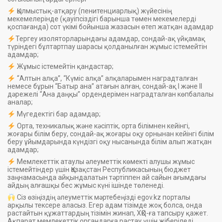
Қылмыстық-атқару (пенитенциарлық) жүйесінің
мекемелерінде (қауіпсіздігі барынша төмен мекемелерді
қоспағанда) сот үкімі бойынша жазасын өтеп жатқан адамдар
Тергеу изоляторларындағы адамдар, сондай-ақ үйқамақ
түріндегі бұлтартпау шарасы қолданылған жұмыс істемейтін
адамдар;
Жұмыс істемейтін қандастар;
“Алтын алқа”, “Күміс алқа” алқаларымен наградталған
немесе бұрын “Батыр ана” атағын алған, сондай-ақ I және II
дәрежелі “Ана даңқы” ордендерімен наградталған көпбалалы
аналар;
Мүгедектігі бар адамдар;
Орта, техникалық және кәсіптік, орта білімнен кейінгі,
жоғары білім беру, сондай-ақ жоғары оқу орнынан кейінгі білім
беру ұйымдарында күндізгі оқу нысанында білім алып жатқан
адамдар;
Мемлекеттік атаулы әлеуметтік көмекті алушы жұмыс
істемейтіндер үшін Қазақстан Республикасының бюджет
заңнамасында айқындалатын тәртіппен ай сайын ағымдағы
айдың алғашқы бес жұмыс күні ішінде төленеді.
Сіз өзіңіздің әлеуметтік мәртебеңізді egov.kz порталы
арқылы тексере аласыз. Егер адам тізімде жоқ болса, онда
растайтын құжаттардың тізімін жинап, ХҚО-ға тапсыру қажет.
Ақпарат мемлекеттік органдарға растау үшін жіберіледі.