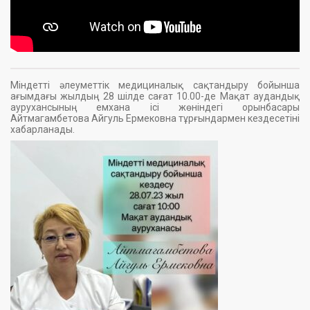
Міндетті әлеуметтік медициналық сақтандыру бойынша
ағымдағы жылдың 28 шілде сағат 10.00-де Мақат аудандық
аурухансының емхана ісі жөніндегі орынбасары
Айтмагамбетова Айгуль Ермековна тұрғындармен кездесетіні
хабарланады.