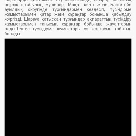
өңірлік штабының мүшелері Мақат кенті және Бәйгетөбе
ауылдық округінде тұрғындармен кездесіп, түсіндірме
жұмыстарымен қатар жеке сұрақтар бойынша қабылдау
жүргізді. Шараға қатысқан тұрғындар ақпараттық түсіндіру
жұмыстарымен танысып, сұрақтар бойынша жауаптарын
алды.Тектес түсіндірме жұмыстары өз жалғасын табатын
болады.