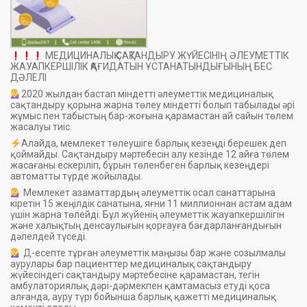
МЕДИЦИНАЛЫҚ САҚТАНДЫРУ ЖҮЙЕСІНІҢ ӘЛЕУМЕТТІК
ЖАУАПКЕРШІЛІК ҚАҒИДАТЫН ҰСТАНАТЫНДЫҒЫНЫҢ БЕС
ДӘЛЕЛІ
2020 жылдан бастап міндетті әлеуметтік медициналық
сақтандыру қорына жарна төлеу міндетті болып табылады әрі
жұмыс пен табыстың бар-жоғына қарамастан ай сайын төлем
жасалуы тиіс.
Алайда, мемлекет төлеушіге барлық кезеңді берешек деп
қоймайды. Сақтандыру мәртебесін алу кезінде 12 айға төлем
жасағаны ескеріліп, бұрын төленбеген барлық кезеңдері
автоматты түрде жойылады.
Мемлекет азаматтардың әлеуметтік осал санаттарына
кіретін 15 жеңілдік санатына, яғни 11 миллионнан астам адам
үшін жарна төлейді. Бұл жүйенің әлеуметтік жауапкершілігін
және халықтың денсаулығын қорғауға бағдарланғандығын
дәлелдей түседі.
Д-есепте тұрған әлеуметтік маңызы бар және созылмалы
аурулары бар пациенттер медициналық сақтандыру
жүйесіндегі сақтандыру мәртебесіне қарамастан, тегін
амбулаториялық дәрі-дәрмекпен қамтамасыз етуді қоса
алғанда, ауру түрі бойынша барлық қажетті медициналық