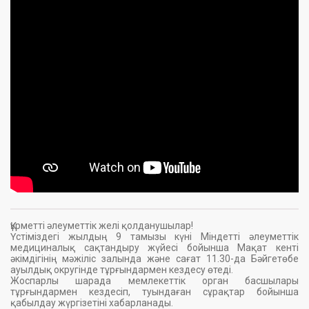
Құрметті әлеуметтік желі қолданушылар!
Үстіміздегі жылдың 9 тамызы күні Міндетті әлеуметтік
медициналық сақтандыру жүйесі бойынша Мақат кенті
әкімдігінің мәжіліс залында және сағат 11.30-да Бәйгетөбе
ауылдық округінде тұрғындармен кездесу өтеді.
Жоспарлы шарада мемлекеттік орган басшылары
тұрғындармен кездесіп, туындаған сұрақтар бойынша
қабылдау жүргізетіні хабарланады.