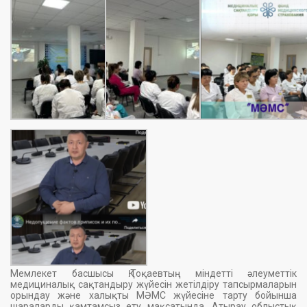
Мемлекет басшысы Қ.Тоқаевтың міндетті әлеуметтік
медициналық сақтандыру жүйесін жетілдіру тапсырмаларын
орындау және халықты МӘМС жүйесіне тарту бойынша
шараларды қамтамсыз ету мақсатында, Атырау облыстық