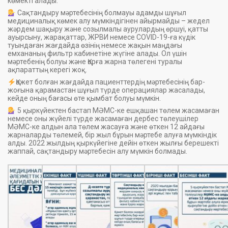
көмекті алады.
Сақтандыру мәртебесінің болмауы адамды шұғыл
медициналық көмек алу мүмкіндігінен айырмайды – жедел
жәрдем шақыру және созылмалы аурулардың өршуі, қатты
ауырсыну, жарақаттар, ЖРВИ немесе COVID-19-ға күдік
туындаған жағдайда өзінің немесе жақын маңдағы
емхананың фильтр кабинетіне жүгіне алады. Ол үшін
мәртебенің болуы және Қорға жарна төлегені туралы
ақпараттың керегі жоқ.
Қажет болған жағдайда пациенттердің мәртебесінің бар-
жоғына қарамастан шұғыл түрде операциялар жасалады,
кейде оның бағасы өте қымбат болуы мүмкін.
5 қыркүйектен бастап МӘМС-ке ешқашан төлем жасамаған
немесе оны жүйелі түрде жасамаған дербес төлеушілер
МӘМС-ке алдын ала төлем жасауға және өткен 12 айдағы
жарналарды төлемей, бір жыл бұрын мәртебе алуға мүмкіндік
алды. 2022 жылдың қыркүйегіне дейін өткен жылғы берешекті
жаппай, сақтандыру мәртебесін алу мүмкін болмады.