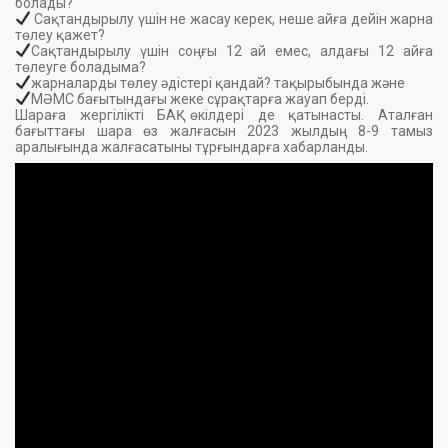
болады?
Сақтандырылу үшін не жасау керек, неше айға дейін жарна
төлеу қажет?
Сақтандырылу үшін соңғы 12 ай емес, алдағы 12 айға
төлеуге боладыма?
жарналарды төлеу әдістері қандай? тақырыбында және
МӘМС бағытындағы жеке сұрақтарға жауап берді.
Шараға жергілікті БАҚ өкілдері де қатынасты. Аталған
бағыттағы шара өз жалғасын 2023 жылдың 8-9 тамыз
аралығында жалғасатыны тұрғындарға хабарланды.