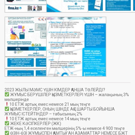
2023 ЖЫЛЫ МӘМС ҮШІН КІМДЕР ҚАНША ТӨЛЕЙДІ?
ЖҰМЫС БЕРУШІЛЕР ҚЫЗМЕТКЕРЛЕРІ ҮШІН – жалақының 3%
мөлшерінде
10 ЕТЖ артық емес немесе 21 мың теңге
ҚЫЗМЕТКЕРЛЕР, ОНЫҢ ШІНДЕ АҚС ШАРТЫ БОЙЫНША
ЖҰМЫС ІСТЕЙТІНДЕР – табысының 2%
10 ЕТЖ артық емес немесе 14 мың теңге
ЖЕКЕ КӘСІПКЕРЛЕР (ЖК)
ЕТЖ-ның 1,4 еселенген мөлшерінің 5%-ы немесе 4 900 теңге
ӨЗІН-ӨЗІ ЖҰМЫСПЕН ҚАМТЫҒАН АЗАМАТТАР НЕМЕСЕ БЖТ