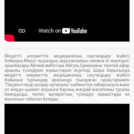
Міндетті әлеуметтік медициналық сақтандыру жүйесі
бойынша Мақат аудандық аурухансының емхана ісі жөніндегі
орынбасары Айтмагамбетова Айгуль Ермековна тікелей эфир
арқылы түсіндірме жұмыстарын жүргізді. Шара барысында
міндетті әлеуметтік медициналық сақтандыру жүйесі
бойынша тұрғындар арасында туындаған сұрақтарымен
“Пациенттерді қолдау орталығы” кабинетіне хабарласуға және
ол жерде қызмет алушыға барлық жағдай жасалғаны туралы
баяндалды, тектес ақпараттық түсіндіру жұмыстары өз
жалғасын табатын болады.