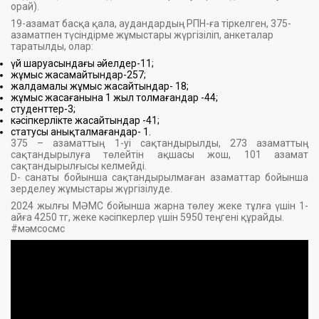
орай).
19-азамат басқа қала, аудандардың РПН-ға тіркелген, 375-
азаматпен түсіндірме жұмыстары жүргізіліп, анкеталар
таратылды, олар:
үй шаруасындағы әйелдер-11;
жұмыс жасамайтындар-257;
жалдамалы жұмыс жасайтындар- 18;
жұмыс жасағанына 1 жыл толмағандар -44;
студенттер-3;
кәсіпкерлікте жасайтындар -41;
статусы анықталмағандар- 1.
375 – азаматтың 1-уі сақтандырылды, 273 азаматтың
сақтандырылуға төлейтін ақшасы жош, 101 азамат
сақтандырылғысы келмейді.
D- санаты бойынша сақтандырылмаған азаматтар бойынша
зерделеу жұмыстары жүргізілуде.
2024 жылғы МӘМС бойынша жарна төлеу жеке тұлға үшін 1-
айға 4250 тг, жеке кәсіпкерлер үшін 5950 теңгені құрайды.
#мәмсосмс