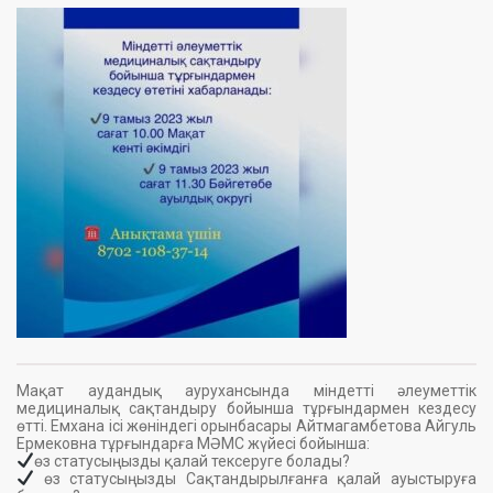
Мақат аудандық аурухансында міндетті әлеуметтік
медициналық сақтандыру бойынша тұрғындармен кездесу
өтті. Емхана ісі жөніндегі орынбасары Айтмагамбетова Айгуль
Ермековна тұрғындарға МӘМС жүйесі бойынша:
өз статусыңызды қалай тексеруге болады?
өз статусыңызды Сақтандырылғанға қалай ауыстыруға