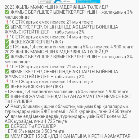
2023 ЖЫЛЫ МӘМС ҮШІН КІМДЕР ҚАНША ТӨЛЕЙДІ?
ЖҰМЫС БЕРУШІЛЕР ҚЫЗМЕТКЕРЛЕРІ ҮШІН – жалақының 3%
мөлшерінде
10 ЕТЖ артық емес немесе 21 мың теңге
ҚЫЗМЕТКЕРЛЕР, ОНЫҢ ШІНДЕ АҚС ШАРТЫ БОЙЫНША
ЖҰМЫС ІСТЕЙТІНДЕР – табысының 2%
10 ЕТЖ артық емес немесе 14 мың теңге
ЖЕКЕ КӘСІПКЕРЛЕР (ЖК)
ЕТЖ-ның 1,4 еселенген мөлшерінің 5%-ы немесе 4 900 теңге
2023 ЖЫЛЫ МӘМС ҮШІН КІМДЕР ҚАНША ТӨЛЕЙДІ?
ЖҰМЫС БЕРУШІЛЕР ҚЫЗМЕТКЕРЛЕРІ ҮШІН – жалақының 3%
мөлшерінде
10 ЕТЖ артық емес немесе 21 мың теңге
ҚЫЗМЕТКЕРЛЕР, ОНЫҢ ШІНДЕ АҚС ШАРТЫ БОЙЫНША
ЖҰМЫС ІСТЕЙТІНДЕР – табысының 2%
10 ЕТЖ артық емес немесе 14 мың теңге
ЖЕКЕ КӘСІПКЕРЛЕР (ЖК)
ЕТЖ-ның 1,4 еселенген мөлшерінің 5%-ы немесе 4 900 теңге
ӨЗІН-ӨЗІ ЖҰМЫСПЕН ҚАМТЫҒАН АЗАМАТТАР НЕМЕСЕ БЖТ
ТӨЛЕУШІЛЕР
Республикалық және облыстық маңызы бар қалалардың
тұрғындары үшін БЖТ көлемі 1 АЕК құрайды, яғни 3 450 теңге
Қалған елді мекендердің тұрғындары үшін БЖТ көлемі 0,5
АЕК құрайды, яғни 1 725 теңге
ДЕРБЕС ТӨЛЕУШІЛЕР
1 ЕТЖ 5% немесе 3 500 теңге
МЕМЛЕКЕТ 15 ЖЕҢІЛДІК САНАТЫНА КІРЕТІН АЗАМАТТАР