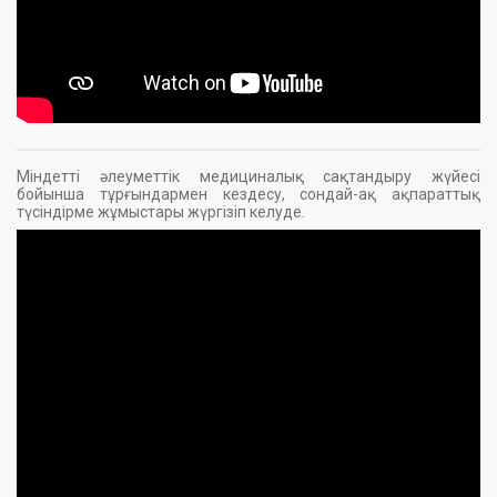
Міндетті әлеуметтік медициналық сақтандыру жүйесі
бойынша тұрғындармен кездесу, сондай-ақ ақпараттық
түсіндірме жұмыстары жүргізіп келуде.