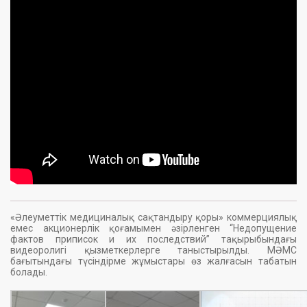
«Әлеуметтік медициналық сақтандыру қоры» коммерциялық
емес акционерлік қоғамымен әзірленген “Недопущение
фактов приписок и их последствий” тақырыбындағы
видеоролигі қызметкерлерге таныстырылды. МӘМС
бағытындағы түсіндірме жұмыстары өз жалғасын табатын
болады.