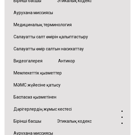
Бірінші басшы
Этикалық кодекс
Аурухана миссиясы
Медициналық терминология
Салауатты салт өмірін қалыптастыру
Салауатты өмір салтын насихаттау
Видеогалерея
Антикор
Мемлекеттік қызметтер
МӘМС жүйесіне қатысу
Баспасөз қызметінен
Дәрігерлердің жұмыс кестесі
•
•
Бірінші басшы
Этикалық кодекс
•
Аурухана миссиясы