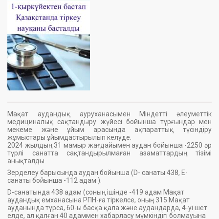
Мақат аудандық ауруханасымен Міндетті әлеуметтік
медициналық сақтандыру жүйесі бойынша тұрғындар мен
мекеме және ұйым арасында ақпараттық түсіндіру
жұмыстары ұйымдастырылып келуде.
2024 жылдың 31 мамыр жағдайымен аудан бойынша -2250 әр
түрлі санатта сақтандырылмаған азаматтардың тізімі
анықталды.
Зерделеу барысында аудан бойынша (D- санаты 438, Е-
санаты бойынша -112 адам ).
D-санатында 438 адам (соның ішінде -419 адам Мақат
аудандық емханасына РПН-ға тіркелсе, оның 315 Мақат
ауданында тұрса, 60-ы басқа қала және аудандарда, 4-уі шет
елде, ал қалған 40 адаммен хабарласу мүмкіндігі болмауына