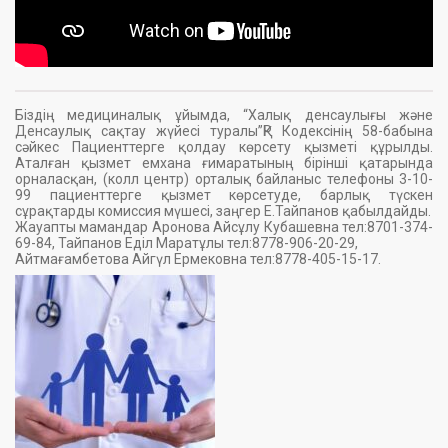
Біздің медициналық ұйымда, “Халық денсаулығы және
Денсаулық сақтау жүйесі туралы”ҚР Кодексінің 58-бабына
сәйкес Пациенттерге қолдау көрсету қызметі құрылды.
Аталған қызмет емхана ғимаратының бірінші қатарында
орналасқан, (колл центр) орталық байланыс телефоны 3-10-
99 пациенттерге қызмет көрсетуде, барлық түскен
сұрақтарды комиссия мүшесі, заңгер Е.Тайпанов қабылдайды.
Жауапты мамандар Аронова Айсұлу Кубашевна тел:8701-374-
69-84, Тайпанов Еділ Маратұлы тел:8778-906-20-29,
Айтмағамбетова Айгүл Ермековна тел:8778-405-15-17.