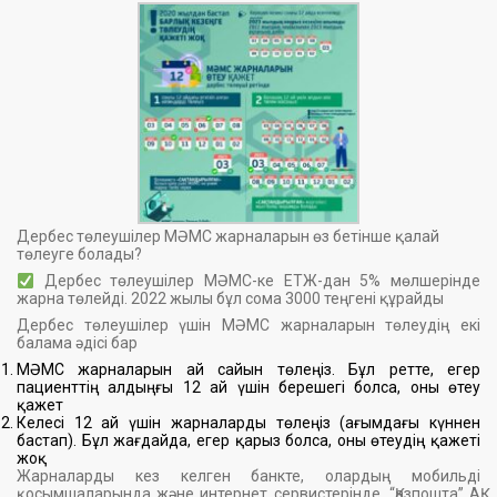
Дербес төлеушілер МӘМС жарналарын өз бетінше қалай
төлеуге болады?
Дербес төлеушілер МӘМС-ке ЕТЖ-дан 5% мөлшерінде
жарна төлейді. 2022 жылы бұл сома 3000 теңгені құрайды
Дербес төлеушілер үшін МӘМС жарналарын төлеудің екі
балама әдісі бар
МӘМС жарналарын ай сайын төлеңіз. Бұл ретте, егер
пациенттің алдыңғы 12 ай үшін берешегі болса, оны өтеу
қажет
Келесі 12 ай үшін жарналарды төлеңіз (ағымдағы күннен
бастап). Бұл жағдайда, егер қарыз болса, оны өтеудің қажеті
жоқ
Жарналарды кез келген банкте, олардың мобильді
қосымшаларында және интернет сервистерінде, “Қазпошта” АҚ