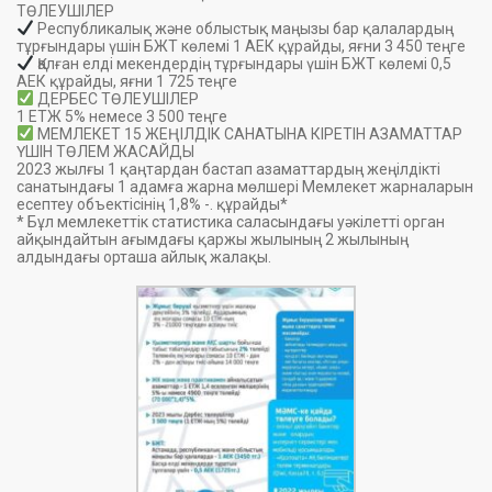
ТӨЛЕУШІЛЕР
Республикалық және облыстық маңызы бар қалалардың
тұрғындары үшін БЖТ көлемі 1 АЕК құрайды, яғни 3 450 теңге
Қалған елді мекендердің тұрғындары үшін БЖТ көлемі 0,5
АЕК құрайды, яғни 1 725 теңге
ДЕРБЕС ТӨЛЕУШІЛЕР
1 ЕТЖ 5% немесе 3 500 теңге
МЕМЛЕКЕТ 15 ЖЕҢІЛДІК САНАТЫНА КІРЕТІН АЗАМАТТАР
ҮШІН ТӨЛЕМ ЖАСАЙДЫ
2023 жылғы 1 қаңтардан бастап азаматтардың жеңілдікті
санатындағы 1 адамға жарна мөлшері Мемлекет жарналарын
есептеу объектісінің 1,8% -. құрайды*
* Бұл мемлекеттік статистика саласындағы уәкілетті орган
айқындайтын ағымдағы қаржы жылының 2 жылының
алдындағы орташа айлық жалақы.