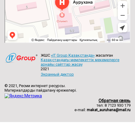
ЖШС
«IT Group Қазақстанда»
жасалған
Қазақстандағы мемлекеттік мекемелерге
арнайы сайттар жасау
2021
Экранный диктор
© 2021, Ресми интернет ресурсы.
Материалдарды пайдалану ережелері.
Обратная связь
тел: 8 7123 930 179
e-mail:
makat_auruhana@mail.ru