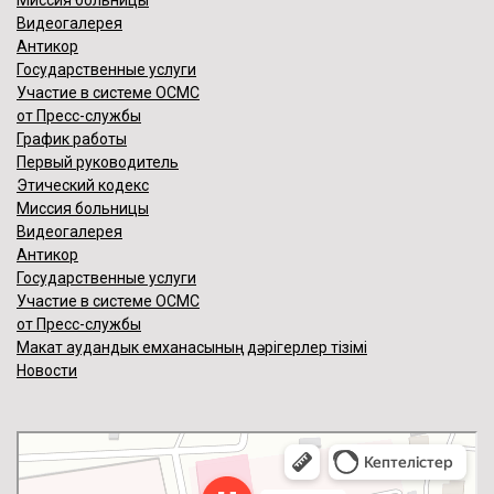
Миссия больницы
05.10.2023
Видеогалерея
Заработал круглосуточный номер телефона Call-
Антикор
центра по Атырауской области 1309
Государственные услуги
(далее…) ...
Участие в системе ОСМС
от Пресс-службы
Подробнее ...
График работы
Первый руководитель
Этический кодекс
Миссия больницы
Видеогалерея
Антикор
Государственные услуги
Участие в системе ОСМС
от Пресс-службы
Макат аудандык емханасының дәрігерлер тізімі
Новости